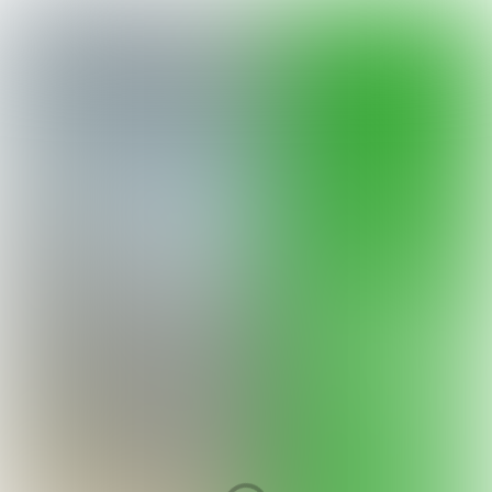
Nieuwsbrief #3
Emissieloos
ontwerpen
en bouwen