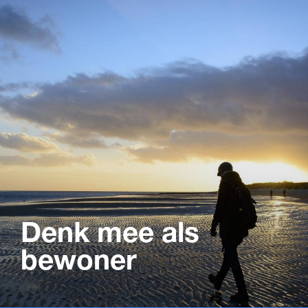
Denk mee als
bewoner